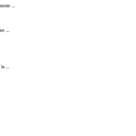
mente ...
re ...
la ...