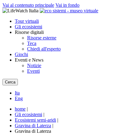
Vai al contenuto principale
Vai in fondo
Tour virtuali
Gli ecosistemi
Risorse digitali
Risorse esterne
Teca
Chiedi all'esperto
Giochi
Eventi e News
Notizie
Eventi
Cerca
Ita
Eng
home
|
Gli ecosistemi
|
Ecosistemi semi-aridi
|
Gravina di Laterza
|
Gravina di Laterza