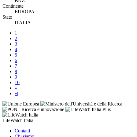
BNZ
Continente
EUROPA
Stato
ITALIA
1
2
3
4
5
6
7
8
9
10
»
»|
LifeWatch Italia
Contatti
Chi siamo