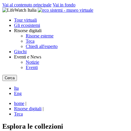
Vai al contenuto principale
Vai in fondo
Tour virtuali
Gli ecosistemi
Risorse digitali
Risorse esterne
Teca
Chiedi all'esperto
Giochi
Eventi e News
Notizie
Eventi
Cerca
Ita
Eng
home
|
Risorse digitali
|
Teca
Esplora le collezioni