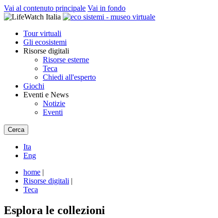
Vai al contenuto principale
Vai in fondo
Tour virtuali
Gli ecosistemi
Risorse digitali
Risorse esterne
Teca
Chiedi all'esperto
Giochi
Eventi e News
Notizie
Eventi
Cerca
Ita
Eng
home
|
Risorse digitali
|
Teca
Esplora le collezioni