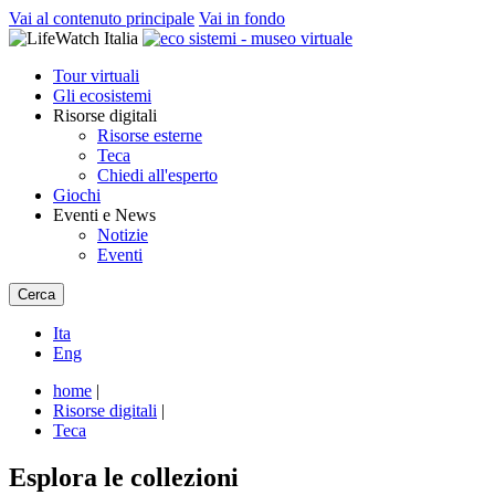
Vai al contenuto principale
Vai in fondo
Tour virtuali
Gli ecosistemi
Risorse digitali
Risorse esterne
Teca
Chiedi all'esperto
Giochi
Eventi e News
Notizie
Eventi
Cerca
Ita
Eng
home
|
Risorse digitali
|
Teca
Esplora le collezioni