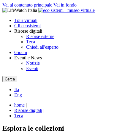
Vai al contenuto principale
Vai in fondo
Tour virtuali
Gli ecosistemi
Risorse digitali
Risorse esterne
Teca
Chiedi all'esperto
Giochi
Eventi e News
Notizie
Eventi
Cerca
Ita
Eng
home
|
Risorse digitali
|
Teca
Esplora le collezioni