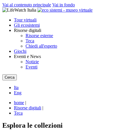
Vai al contenuto principale
Vai in fondo
Tour virtuali
Gli ecosistemi
Risorse digitali
Risorse esterne
Teca
Chiedi all'esperto
Giochi
Eventi e News
Notizie
Eventi
Cerca
Ita
Eng
home
|
Risorse digitali
|
Teca
Esplora le collezioni