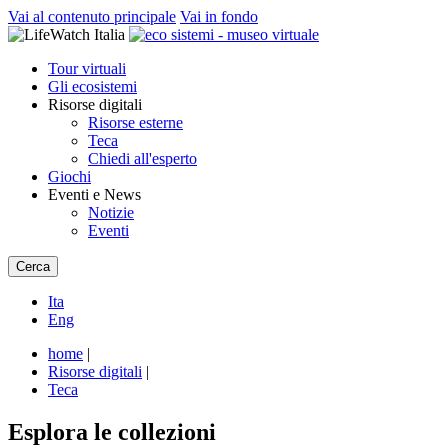
Vai al contenuto principale
Vai in fondo
Tour virtuali
Gli ecosistemi
Risorse digitali
Risorse esterne
Teca
Chiedi all'esperto
Giochi
Eventi e News
Notizie
Eventi
Cerca
Ita
Eng
home
|
Risorse digitali
|
Teca
Esplora le collezioni