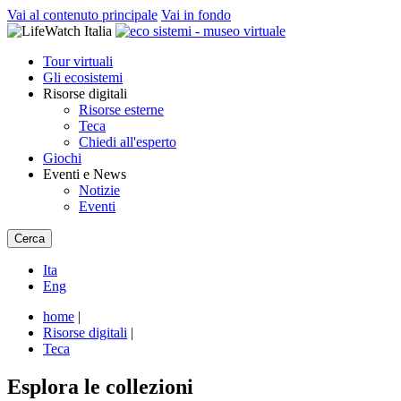
Vai al contenuto principale
Vai in fondo
Tour virtuali
Gli ecosistemi
Risorse digitali
Risorse esterne
Teca
Chiedi all'esperto
Giochi
Eventi e News
Notizie
Eventi
Cerca
Ita
Eng
home
|
Risorse digitali
|
Teca
Esplora le collezioni