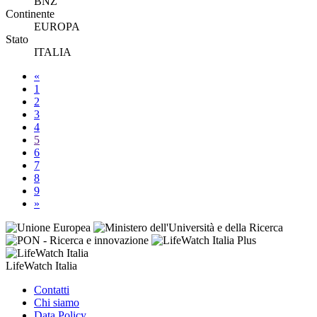
BNZ
Continente
EUROPA
Stato
ITALIA
«
1
2
3
4
5
6
7
8
9
»
LifeWatch Italia
Contatti
Chi siamo
Data Policy