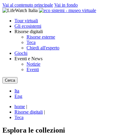
Vai al contenuto principale
Vai in fondo
Tour virtuali
Gli ecosistemi
Risorse digitali
Risorse esterne
Teca
Chiedi all'esperto
Giochi
Eventi e News
Notizie
Eventi
Cerca
Ita
Eng
home
|
Risorse digitali
|
Teca
Esplora le collezioni