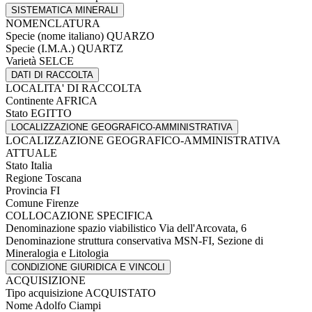
SISTEMATICA MINERALI
NOMENCLATURA
Specie (nome italiano)
QUARZO
Specie (I.M.A.)
QUARTZ
Varietà
SELCE
DATI DI RACCOLTA
LOCALITA' DI RACCOLTA
Continente
AFRICA
Stato
EGITTO
LOCALIZZAZIONE GEOGRAFICO-AMMINISTRATIVA
LOCALIZZAZIONE GEOGRAFICO-AMMINISTRATIVA
ATTUALE
Stato
Italia
Regione
Toscana
Provincia
FI
Comune
Firenze
COLLOCAZIONE SPECIFICA
Denominazione spazio viabilistico
Via dell'Arcovata, 6
Denominazione struttura conservativa
MSN-FI, Sezione di
Mineralogia e Litologia
CONDIZIONE GIURIDICA E VINCOLI
ACQUISIZIONE
Tipo acquisizione
ACQUISTATO
Nome
Adolfo Ciampi