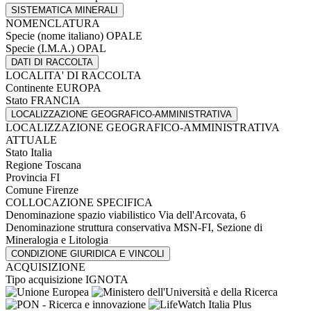
SISTEMATICA MINERALI
NOMENCLATURA
Specie (nome italiano)
OPALE
Specie (I.M.A.)
OPAL
DATI DI RACCOLTA
LOCALITA' DI RACCOLTA
Continente
EUROPA
Stato
FRANCIA
LOCALIZZAZIONE GEOGRAFICO-AMMINISTRATIVA
LOCALIZZAZIONE GEOGRAFICO-AMMINISTRATIVA
ATTUALE
Stato
Italia
Regione
Toscana
Provincia
FI
Comune
Firenze
COLLOCAZIONE SPECIFICA
Denominazione spazio viabilistico
Via dell'Arcovata, 6
Denominazione struttura conservativa
MSN-FI, Sezione di
Mineralogia e Litologia
CONDIZIONE GIURIDICA E VINCOLI
ACQUISIZIONE
Tipo acquisizione
IGNOTA