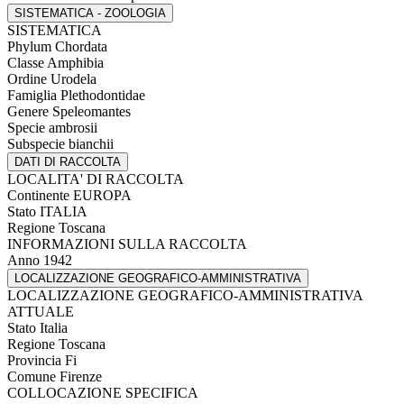
SISTEMATICA - ZOOLOGIA
SISTEMATICA
Phylum
Chordata
Classe
Amphibia
Ordine
Urodela
Famiglia
Plethodontidae
Genere
Speleomantes
Specie
ambrosii
Subspecie
bianchii
DATI DI RACCOLTA
LOCALITA' DI RACCOLTA
Continente
EUROPA
Stato
ITALIA
Regione
Toscana
INFORMAZIONI SULLA RACCOLTA
Anno
1942
LOCALIZZAZIONE GEOGRAFICO-AMMINISTRATIVA
LOCALIZZAZIONE GEOGRAFICO-AMMINISTRATIVA
ATTUALE
Stato
Italia
Regione
Toscana
Provincia
Fi
Comune
Firenze
COLLOCAZIONE SPECIFICA