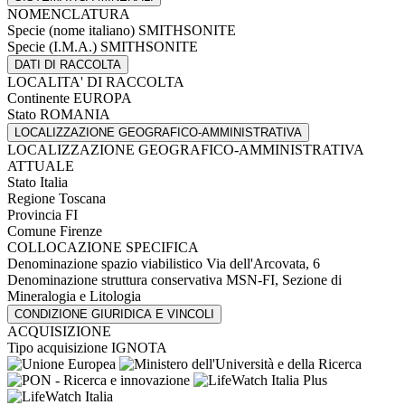
NOMENCLATURA
Specie (nome italiano)
SMITHSONITE
Specie (I.M.A.)
SMITHSONITE
DATI DI RACCOLTA
LOCALITA' DI RACCOLTA
Continente
EUROPA
Stato
ROMANIA
LOCALIZZAZIONE GEOGRAFICO-AMMINISTRATIVA
LOCALIZZAZIONE GEOGRAFICO-AMMINISTRATIVA
ATTUALE
Stato
Italia
Regione
Toscana
Provincia
FI
Comune
Firenze
COLLOCAZIONE SPECIFICA
Denominazione spazio viabilistico
Via dell'Arcovata, 6
Denominazione struttura conservativa
MSN-FI, Sezione di
Mineralogia e Litologia
CONDIZIONE GIURIDICA E VINCOLI
ACQUISIZIONE
Tipo acquisizione
IGNOTA