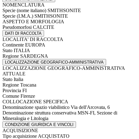
NOMENCLATURA
Specie (nome italiano)
SMITHSONITE
Specie (I.M.A.)
SMITHSONITE
ASPETTO E MORFOLOGIA
Pseudomorfosi
CALCITE
DATI DI RACCOLTA
LOCALITA' DI RACCOLTA
Continente
EUROPA
Stato
ITALIA
Regione
SARDEGNA
LOCALIZZAZIONE GEOGRAFICO-AMMINISTRATIVA
LOCALIZZAZIONE GEOGRAFICO-AMMINISTRATIVA
ATTUALE
Stato
Italia
Regione
Toscana
Provincia
FI
Comune
Firenze
COLLOCAZIONE SPECIFICA
Denominazione spazio viabilistico
Via dell'Arcovata, 6
Denominazione struttura conservativa
MSN-FI, Sezione di
Mineralogia e Litologia
CONDIZIONE GIURIDICA E VINCOLI
ACQUISIZIONE
Tipo acquisizione
ACQUISTATO