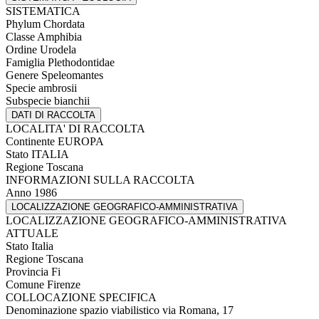
SISTEMATICA
Phylum
Chordata
Classe
Amphibia
Ordine
Urodela
Famiglia
Plethodontidae
Genere
Speleomantes
Specie
ambrosii
Subspecie
bianchii
DATI DI RACCOLTA
LOCALITA' DI RACCOLTA
Continente
EUROPA
Stato
ITALIA
Regione
Toscana
INFORMAZIONI SULLA RACCOLTA
Anno
1986
LOCALIZZAZIONE GEOGRAFICO-AMMINISTRATIVA
LOCALIZZAZIONE GEOGRAFICO-AMMINISTRATIVA
ATTUALE
Stato
Italia
Regione
Toscana
Provincia
Fi
Comune
Firenze
COLLOCAZIONE SPECIFICA
Denominazione spazio viabilistico
via Romana, 17