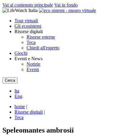
Vai al contenuto principale
Vai in fondo
Tour virtuali
Gli ecosistemi
Risorse digitali
Risorse esterne
Teca
Chiedi all'esperto
Giochi
Eventi e News
Notizie
Eventi
Cerca
Ita
Eng
home
|
Risorse digitali
|
Teca
Speleomantes ambrosii