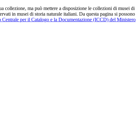
a collezione, ma può mettere a disposizione le collezioni di musei di
ervati in musei di storia naturale italiani. Da questa pagina si possono
to Centrale per il Catalogo e la Documentazione (ICCD) del Ministero