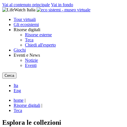
Vai al contenuto principale
Vai in fondo
Tour virtuali
Gli ecosistemi
Risorse digitali
Risorse esterne
Teca
Chiedi all'esperto
Giochi
Eventi e News
Notizie
Eventi
Cerca
Ita
Eng
home
|
Risorse digitali
|
Teca
Esplora le collezioni